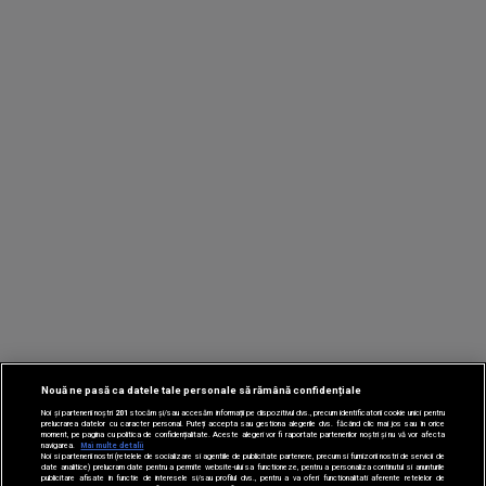
Nouă ne pasă ca datele tale personale să rămână confidențiale
Noi și partenerii noștri
201
stocăm și/sau accesăm informații pe dispozitivul dvs., precum identificatorii cookie unici pentru
prelucrarea datelor cu caracter personal. Puteți accepta sau gestiona alegerile dvs. făcând clic mai jos sau în orice
moment, pe pagina cu politica de confidențialitate. Aceste alegeri vor fi raportate partenerilor noștri și nu vă vor afecta
navigarea.
Mai multe detalii
Noi si partenerii nostri (retelele de socializare si agentiile de publicitate partenere, precum si furnizorii nostri de servicii de
date analitice) prelucram date pentru a permite website-ului sa functioneze, pentru a personaliza continutul si anunturile
publicitare afisate in functie de interesele si/sau profilul dvs., pentru a va oferi functionalitati aferente retelelor de