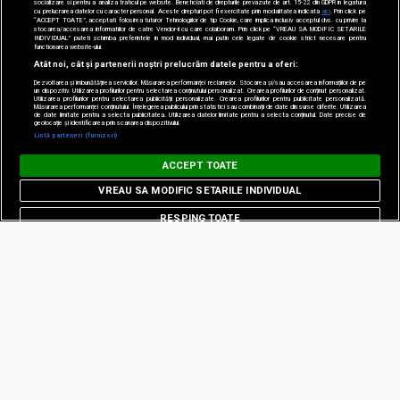
socializare si pentru a analiza traficul pe website. Beneficiati de drepturile prevazute de art. 15-22 din GDPR in legatura
cu prelucrarea datelor cu caracter personal. Aceste drepturi pot fi exercitate prin modalitatea indicata
aici
. Prin click pe
“ACCEPT TOATE”, acceptati folosirea tuturor Tehnologiilor de tip Cookie, care implica inclusiv acceptul dvs. cu privire la
stocarea/accesarea informatiilor de catre Vendor-ii cu care colaboram. Prin click pe “VREAU SA MODIFIC SETARILE
INDIVIDUAL” puteti schimba preferintele in mod individual, mai putin cele legate de cookie strict necesare pentru
functionarea website-ului.
Atât noi, cât și partenerii noștri prelucrăm datele pentru a oferi:
Dezvoltarea și îmbunătățirea serviciilor. Măsurarea performanței reclamelor. Stocarea și/sau accesarea informațiilor de pe
un dispozitiv. Utilizarea profilurilor pentru selectarea conținutului personalizat. Crearea profilurilor de conținut personalizat.
Utilizarea profilurilor pentru selectarea publicității personalizate. Crearea profilurilor pentru publicitate personalizată.
Măsurarea performanței conținutului. Înțelegerea publicului prin statistici sau combinații de date din surse diferite. Utilizarea
de date limitate pentru a selecta publicitatea. Utilizarea datelor limitate pentru a selecta conținutul. Date precise de
geolocație și identificarea prin scanarea dispozitivului.
Listă parteneri (furnizori)
ACCEPT TOATE
VREAU SA MODIFIC SETARILE INDIVIDUAL
RESPING TOATE